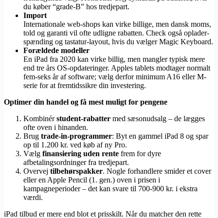
du køber “grade-B” hos tredjepart.
Import
Internationale web-shops kan virke billige, men dansk moms,
told og garanti vil ofte udligne rabatten. Check også oplader-
spænding og tastatur-layout, hvis du vælger Magic Keyboard.
Forældede modeller
En iPad fra 2020 kan virke billig, men mangler typisk mere
end tre års OS-opdateringer. Apples tablets modtager normalt
fem-seks år af software; vælg derfor minimum A16 eller M-
serie for at fremtidssikre din investering.
Optimer din handel og få mest muligt for pengene
Kombinér
student-rabatter
med sæsonudsalg – de lægges
ofte oven i hinanden.
Brug
trade-in-programmer
: Byt en gammel iPad 8 og spar
op til 1.200 kr. ved køb af ny Pro.
Vælg
finansiering uden rente
frem for dyre
afbetalingsordninger fra tredjepart.
Overvej
tilbehørspakker
. Nogle forhandlere smider et cover
eller en Apple Pencil (1. gen.) oven i prisen i
kampagneperioder – det kan svare til 700-900 kr. i ekstra
værdi.
iPad tilbud er mere end blot et prisskilt. Når du matcher den rette