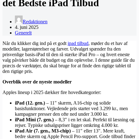
det Bedste iPad Tilbud
Redaktionen
4. juni 2025
Generelt
Når du klikker dig ind på et godt
ipad tilbud
, møder du et hav af
modeller, lagerstørrelser og farver. Udvalget spænder fra den
prisvenlige basis-iPad til den rå stærke iPad Pro – og hvert eneste
valg påvirker både dit budget og din oplevelse. I denne guide får du
præcis de værktøjer, du skal bruge for at finde den rigtige tablet til
den rigtige pris.
Overblik over de nyeste modeller
Apples lineup i 2025 dækker fire hovedkategorier:
iPad (12. gen.)
– 11″ skærm, A16-chip og solide
basisfunktioner. Vejledende pris starter ved 3.299 kr., men
kampagner presser den ofte ned under 3.000 kr.
iPad Mini (7. gen.)
– 8,3″ i en let skal. Perfekt til læsning og
rejser. Typiske udsalgspriser ligger omkring 4.000 kr.
iPad Air (7. gen., M3-chip)
– 11″ eller 13″. Mere kraft,
bedre skærm og Apple Pencil Pro-support. Gode tilbud finder