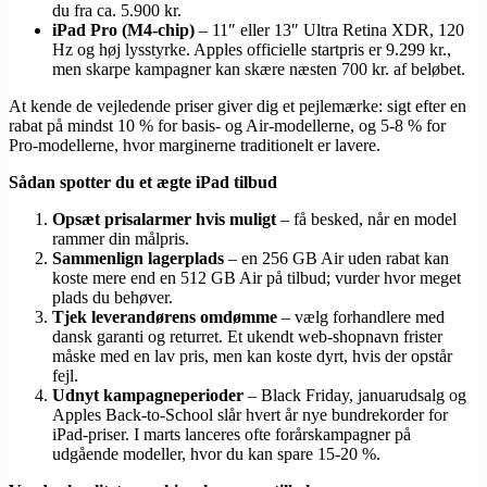
du fra ca. 5.900 kr.
iPad Pro (M4-chip)
– 11″ eller 13″ Ultra Retina XDR, 120
Hz og høj lysstyrke. Apples officielle startpris er 9.299 kr.,
men skarpe kampagner kan skære næsten 700 kr. af beløbet.
At kende de vejledende priser giver dig et pejlemærke: sigt efter en
rabat på mindst 10 % for basis- og Air-modellerne, og 5-8 % for
Pro-modellerne, hvor marginerne traditionelt er lavere.
Sådan spotter du et ægte iPad tilbud
Opsæt prisalarmer hvis muligt
– få besked, når en model
rammer din målpris.
Sammenlign lagerplads
– en 256 GB Air uden rabat kan
koste mere end en 512 GB Air på tilbud; vurder hvor meget
plads du behøver.
Tjek leverandørens omdømme
– vælg forhandlere med
dansk garanti og returret. Et ukendt web-shopnavn frister
måske med en lav pris, men kan koste dyrt, hvis der opstår
fejl.
Udnyt kampagneperioder
– Black Friday, januarudsalg og
Apples Back-to-School slår hvert år nye bundrekorder for
iPad-priser. I marts lanceres ofte forårskampagner på
udgående modeller, hvor du kan spare 15-20 %.