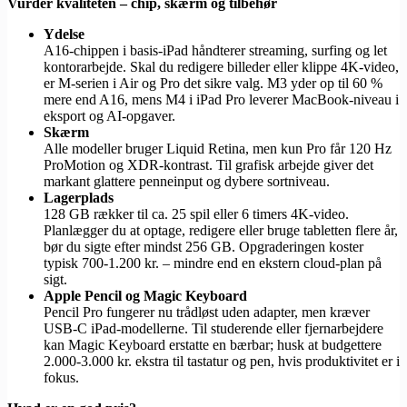
Vurder kvaliteten – chip, skærm og tilbehør
Ydelse
A16-chippen i basis-iPad håndterer streaming, surfing og let
kontorarbejde. Skal du redigere billeder eller klippe 4K-video,
er M-serien i Air og Pro det sikre valg. M3 yder op til 60 %
mere end A16, mens M4 i iPad Pro leverer MacBook-niveau i
eksport og AI-opgaver.
Skærm
Alle modeller bruger Liquid Retina, men kun Pro får 120 Hz
ProMotion og XDR-kontrast. Til grafisk arbejde giver det
markant glattere penneinput og dybere sortniveau.
Lagerplads
128 GB rækker til ca. 25 spil eller 6 timers 4K-video.
Planlægger du at optage, redigere eller bruge tabletten flere år,
bør du sigte efter mindst 256 GB. Opgraderingen koster
typisk 700-1.200 kr. – mindre end en ekstern cloud-plan på
sigt.
Apple Pencil og Magic Keyboard
Pencil Pro fungerer nu trådløst uden adapter, men kræver
USB-C iPad-modellerne. Til studerende eller fjernarbejdere
kan Magic Keyboard erstatte en bærbar; husk at budgettere
2.000-3.000 kr. ekstra til tastatur og pen, hvis produktivitet er i
fokus.