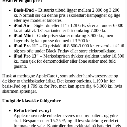
Hvad er en god pris?
Basis-iPad
– Et stærkt tilbud ligger mellem 2.800 og 3.200
kr. Normalt ser du denne pris i skolestart-kampagner og lige
efter nye modeller lanceres.
iPad Air
– Sigter du efter 11″ / 128 GB, så er alt under 6.000
kr. attraktivt. 13″-varianten er fair omkring 7.000 kr.
iPad Mini
– Gode priser starter omkring 3.900 kr., men
lagerudsalg kan presse den ned til 3.500 kr.
iPad Pro 11″
– Et prisfald til 8.500-9.000 kr. er værd at slå til
på; ses ofte under Black Friday eller store elektronikdage.
iPad Pro 13″
– Markedsprisen dykker sjældent under 10.500
kr., men tjek for demomodeller eller åbne æsker med fuld
garanti.
Husk at medregne AppleCare+, som udvider hardwareservice og
dækker to uheldsskader årligt. Det koster omkring 1.199 kr. for
basis-iPad og 1.799 kr. for Pro, men kan spare dig 4-5.000 kr., hvis
skærmen sprænger.
Undgå de klassiske faldgruber
Refurbished vs. nyt
Apple-renoverede enheder leveres med ny batteri- og ydre
skal. Besparelsen er 15-25 %, og til leveskolebrug er det et
fremragende valg. Kontroller dog cyklustal på batteriet, hvis