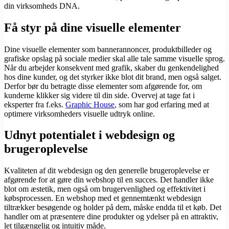
din virksomheds DNA.
Få styr på dine visuelle elementer
Dine visuelle elementer som bannerannoncer, produktbilleder og
grafiske opslag på sociale medier skal alle tale samme visuelle sprog.
Når du arbejder konsekvent med grafik, skaber du genkendelighed
hos dine kunder, og det styrker ikke blot dit brand, men også salget.
Derfor bør du betragte disse elementer som afgørende for, om
kunderne klikker sig videre til din side. Overvej at tage fat i
eksperter fra f.eks.
Graphic House
, som har god erfaring med at
optimere virksomheders visuelle udtryk online.
Udnyt potentialet i webdesign og
brugeroplevelse
Kvaliteten af dit webdesign og den generelle brugeroplevelse er
afgørende for at gøre din webshop til en succes. Det handler ikke
blot om æstetik, men også om brugervenlighed og effektivitet i
købsprocessen. En webshop med et gennemtænkt webdesign
tiltrækker besøgende og holder på dem, måske endda til et køb. Det
handler om at præsentere dine produkter og ydelser på en attraktiv,
let tilgængelig og intuitiv måde.