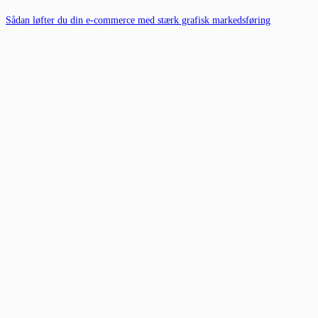
Sådan løfter du din e-commerce med stærk grafisk markedsføring
21. juni 2025
7 Fantastiske Tricks til at Score det Bedste iPad Tilbud
4. juni 2025
Kategorier
Bolig interiør
Digitalisering
Generelt
ingen
Relaterede indlæg
eSIM til e-handel: Sådan holder du din webshop kørende,
uanset hvor du er
4. marts 2026