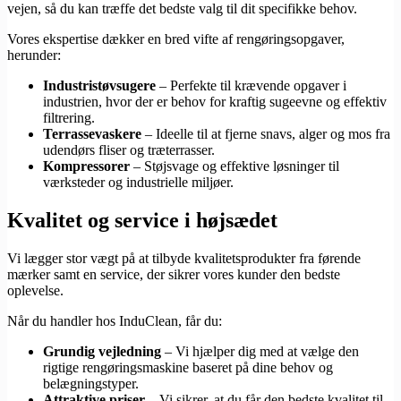
vejen, så du kan træffe det bedste valg til dit specifikke behov.
Vores ekspertise dækker en bred vifte af rengøringsopgaver,
herunder:
Industristøvsugere
– Perfekte til krævende opgaver i
industrien, hvor der er behov for kraftig sugeevne og effektiv
filtrering.
Terrassevaskere
– Ideelle til at fjerne snavs, alger og mos fra
udendørs fliser og træterrasser.
Kompressorer
– Støjsvage og effektive løsninger til
værksteder og industrielle miljøer.
Kvalitet og service i højsædet
Vi lægger stor vægt på at tilbyde kvalitetsprodukter fra førende
mærker samt en service, der sikrer vores kunder den bedste
oplevelse.
Når du handler hos InduClean, får du:
Grundig vejledning
– Vi hjælper dig med at vælge den
rigtige rengøringsmaskine baseret på dine behov og
belægningstyper.
Attraktive priser
– Vi sikrer, at du får den bedste kvalitet til