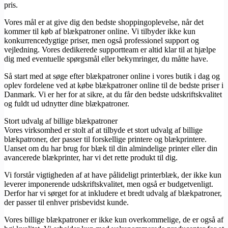
pris.
Vores mål er at give dig den bedste shoppingoplevelse, når det
kommer til køb af blækpatroner online. Vi tilbyder ikke kun
konkurrencedygtige priser, men også professionel support og
vejledning. Vores dedikerede supportteam er altid klar til at hjælpe
dig med eventuelle spørgsmål eller bekymringer, du måtte have.
Så start med at søge efter blækpatroner online i vores butik i dag og
oplev fordelene ved at købe blækpatroner online til de bedste priser i
Danmark. Vi er her for at sikre, at du får den bedste udskriftskvalitet
og fuldt ud udnytter dine blækpatroner.
Stort udvalg af billige blækpatroner
Vores virksomhed er stolt af at tilbyde et stort udvalg af billige
blækpatroner, der passer til forskellige printere og blækprintere.
Uanset om du har brug for blæk til din almindelige printer eller din
avancerede blækprinter, har vi det rette produkt til dig.
Vi forstår vigtigheden af at have pålideligt printerblæk, der ikke kun
leverer imponerende udskriftskvalitet, men også er budgetvenligt.
Derfor har vi sørget for at inkludere et bredt udvalg af blækpatroner,
der passer til enhver prisbevidst kunde.
Vores billige blækpatroner er ikke kun overkommelige, de er også af