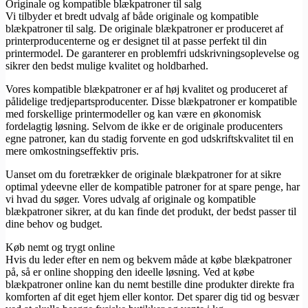
Originale og kompatible blækpatroner til salg
Vi tilbyder et bredt udvalg af både originale og kompatible
blækpatroner til salg. De originale blækpatroner er produceret af
printerproducenterne og er designet til at passe perfekt til din
printermodel. De garanterer en problemfri udskrivningsoplevelse og
sikrer den bedst mulige kvalitet og holdbarhed.
Vores kompatible blækpatroner er af høj kvalitet og produceret af
pålidelige tredjepartsproducenter. Disse blækpatroner er kompatible
med forskellige printermodeller og kan være en økonomisk
fordelagtig løsning. Selvom de ikke er de originale producenters
egne patroner, kan du stadig forvente en god udskriftskvalitet til en
mere omkostningseffektiv pris.
Uanset om du foretrækker de originale blækpatroner for at sikre
optimal ydeevne eller de kompatible patroner for at spare penge, har
vi hvad du søger. Vores udvalg af originale og kompatible
blækpatroner sikrer, at du kan finde det produkt, der bedst passer til
dine behov og budget.
Køb nemt og trygt online
Hvis du leder efter en nem og bekvem måde at købe blækpatroner
på, så er online shopping den ideelle løsning. Ved at købe
blækpatroner online kan du nemt bestille dine produkter direkte fra
komforten af dit eget hjem eller kontor. Det sparer dig tid og besvær