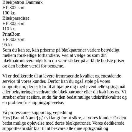
Blækpatron Danmark
HP 302 sort
100 kr.
Blækparadiset
HP 302 sort
110 kr.
PrintBom
HP 302 sort
95 kr.
Som du kan se, kan priserne på blækpatroner variere betydeligt
mellem forskellige forhandlere. Ved at vælge os som din
blækpatronleverandør kan du være sikker på at få de bedste priser
og den bedste værdi for pengene.
Vi er dedikerede til at levere fremragende kvalitet og enestående
service til vores kunder. Derfor kan du også stole på vores
supportteam, der er klar til at hjælpe dig med eventuelle spørgsmål
eller bekymringer vedrørende blækpatroner eller dit køb hos os. Vi
stræber efter at sikre, at du får den bedst mulige udskriftskvalitet og
en problemfri shoppingoplevelse.
Få professionel support og vejledning
Hos [Brand Name] går vi langt for at sikre, at vores kunder får den
bedst mulige oplevelse med deres blækpatroner. Vores dedikerede
supportteam står klar til at besvare alle dine spørgsmål og