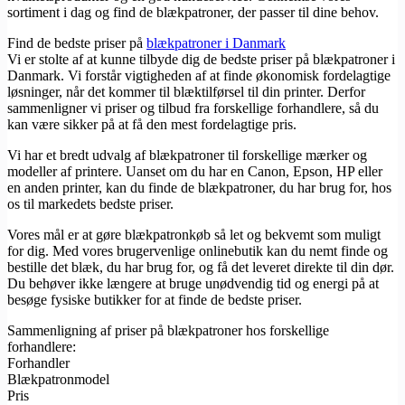
sortiment i dag og find de blækpatroner, der passer til dine behov.
Find de bedste priser på
blækpatroner i Danmark
Vi er stolte af at kunne tilbyde dig de bedste priser på blækpatroner i
Danmark. Vi forstår vigtigheden af at finde økonomisk fordelagtige
løsninger, når det kommer til blæktilførsel til din printer. Derfor
sammenligner vi priser og tilbud fra forskellige forhandlere, så du
kan være sikker på at få den mest fordelagtige pris.
Vi har et bredt udvalg af blækpatroner til forskellige mærker og
modeller af printere. Uanset om du har en Canon, Epson, HP eller
en anden printer, kan du finde de blækpatroner, du har brug for, hos
os til markedets bedste priser.
Vores mål er at gøre blækpatronkøb så let og bekvemt som muligt
for dig. Med vores brugervenlige onlinebutik kan du nemt finde og
bestille det blæk, du har brug for, og få det leveret direkte til din dør.
Du behøver ikke længere at bruge unødvendig tid og energi på at
besøge fysiske butikker for at finde de bedste priser.
Sammenligning af priser på blækpatroner hos forskellige
forhandlere:
Forhandler
Blækpatronmodel
Pris