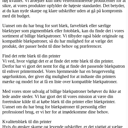
høj kvalitet. Vi arbejder kun med velrenommerede producenter for at
sikre, at vores produkter opfylder de højeste standarder. Det betyder,
at du kan nyde skarpe og klare udskrifter uden at gå på kompromis
med dit budget.
Uanset om du har brug for sort blæk, farveblæk eller særlige
blæktyper som pigmentblæk eller fotoblæk, kan du finde det i vores
sortiment af billige blækpatroner. Vi tilbyder også både originale og
kompatible blækpatroner, så du har mulighed for at vælge det
produkt, der passer bedst til dine behov og præferencer.
Find det rette blæk til din printer
Vi ved, hvor vigtigt det er at finde det rette blæk til din printer.
Derfor har vi gjort det nemt for dig at finde det passende blækpatron
til enhver printermodel. Vores hjemmeside har en brugervenlig
søgefunktion, der giver dig mulighed for at indtaste din printers
mærke og model for at få en liste over kompatible blækpatroner.
Med vores store udvalg af billige blækpatroner behøver du ikke at
lede andre steder. Vi har gjort det til vores mission at være din
foretrukne kilde til at købe blæk til din printer eller blækprinter.
Uanset om du har brug for blækpatroner til personlig eller
professionel brug, er vi her for at imødekomme dine behov.
Kvalitetsblæk til din printer
Hvis du ønsker skarpe og levende udskrifter, er det vigtigt at vælge