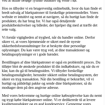
ved at skulle besøge fysiske butikker og vente i kø.
Hos os tilbyder vi en brugervenlig onlinebutik, hvor du kan finde et
bredt udvalg af blækpatroner til forskellige printermodeller. Vores
website er intuitivt og nemt at navigere, så du hurtigt kan finde de
produkter, du har brug for. Vi har også detaljerede
produktbeskrivelser og billeder, der hjælper dig med at træffe det
rette valg.
Vi forstår vigtigheden af tryghed, når du handler online. Derfor
sikrer vi, at vores hjemmeside er sikret med de nyeste
sikkerhedsforanstaltninger for at beskytte dine personlige
oplysninger. Du kan være tryg ved, at dine transaktioner og
betalingsoplysninger er i gode hænder.
Bestillingen af dine blækpatroner er også en problemfri proces. Du
tilføjer blot de ønskede produkter til din indkøbskurv, og når du er
klar, kan du gå til betalingssiden. Vi tilbyder forskellige
betalingsmuligheder, herunder sikkert online betalingssystem, der
sikrer en tryg transaktion. Når din bestilling er bekræftet, vil vi
hurtigt og pålideligt pakke og sende dine blækpatroner, så du
modtager dem på den angivne adresse.
Med vores bekvemme og hurtige online købsoplevelse kan du nemt
og trygt købe blækpatroner online. Vi er dedikerede til at levere
kvalitetsprodukter og en god kundeservice. Gennemse vores