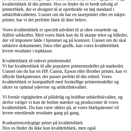
kvalitetsblæk til din printer. Hos os finder du et bredt udvalg af
printerblæk, der er designet til at opretholde en høj standard i
udskriftskvaliteten. Uanset om du har en laserprinter eller en inkjet-
printer, har vi det perfekte blæk til dine behov.
Vores kvalitetsblæk er specielt udviklet til at sikre ensartede og
fejlfrie udskrifter. Med vores blæk kan du få skarpe tekst og billeder,
der vil imponere både i hjemmet og på kontoret. Uanset om du skal
udskrive dokumenter, fotos eller grafik, kan vores kvalitetsblæk
levere resultater i topklasse.
Kvalitetsblæk til enhver printermodel
Vi har kvalitetsblæk til alle populære printermodeller på markedet.
Uanset om du har en HP, Canon, Epson eller Brother printer, kan vi
tilbyde blækpatroner, der passer perfekt til din enhed. Vores
kvalitetsblæk er kompatibelt med forskellige printermodeller og
sikrer en optimal ydeevne og udskriftskvalitet.
Vi forstår vigtigheden af pålidelig og holdbar udskriftskvalitet, og
derfor vælger vi kun de bedste mærker og producenter til vores
kvalitetsblæk. Du kan være sikker på, at vores blækpatroner vil
levere enestående resultater gang på gang.
Konkurrencedygtige priser på kvalitetsblæk
Hos os finder du ikke kun kvalitetsblæk, men også