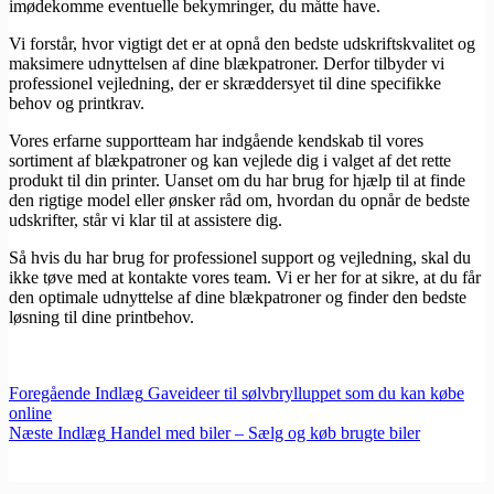
imødekomme eventuelle bekymringer, du måtte have.
Vi forstår, hvor vigtigt det er at opnå den bedste udskriftskvalitet og
maksimere udnyttelsen af dine blækpatroner. Derfor tilbyder vi
professionel vejledning, der er skræddersyet til dine specifikke
behov og printkrav.
Vores erfarne supportteam har indgående kendskab til vores
sortiment af blækpatroner og kan vejlede dig i valget af det rette
produkt til din printer. Uanset om du har brug for hjælp til at finde
den rigtige model eller ønsker råd om, hvordan du opnår de bedste
udskrifter, står vi klar til at assistere dig.
Så hvis du har brug for professionel support og vejledning, skal du
ikke tøve med at kontakte vores team. Vi er her for at sikre, at du får
den optimale udnyttelse af dine blækpatroner og finder den bedste
løsning til dine printbehov.
Foregående
Indlæg
Gaveideer til sølvbrylluppet som du kan købe
online
Næste
Indlæg
Handel med biler – Sælg og køb brugte biler