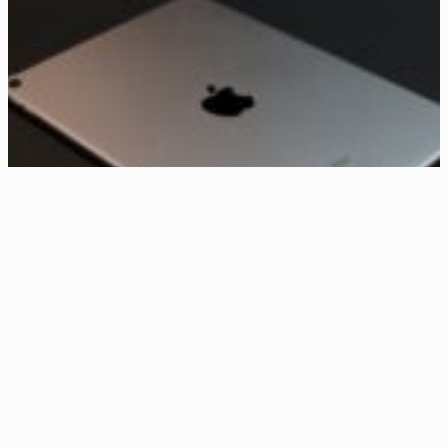
7 Fantastiske Tricks til at Score det Bedste iPad Tilbud
4. juni 2025
Kategorier
Bolig interiør